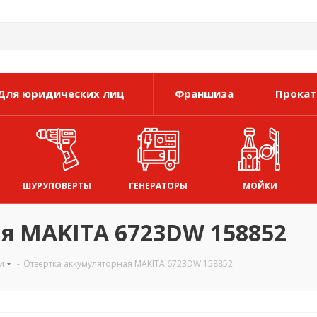
Для юридических лиц
Франшиза
Прокат
ШУРУПОВЕРТЫ
ГЕНЕРАТОРЫ
МОЙКИ
я MAKITA 6723DW 158852
и
-
Отвертка аккумуляторная MAKITA 6723DW 158852