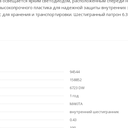
а освещается ярким светодиодом, расположенным спереди на
 высокопрочного пластика для надежной защиты внутренних
с для хранения и транспортировки. Шестигранный патрон 6.
94544
158852
6723 DW
1 год
MAKITA
внутренний шестигранник
0.43
190