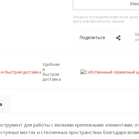
Узн
Указана последняя известная цена
цену и возможность заказа
Ц
Поделиться
о
Удобная
и
быстрая
доставка
а
струмент для работы с мелкими крепежными элементами, оч
тупных местах и стесненных пространствах благодаря возм