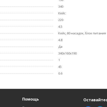
340
Кейс
220
4.5
Кейс, 80 насадок, блок питания
4.8
Да
340x160x190
1
45
0.6
Помощь
Оставайтес