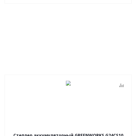
Степлер аккумуляторный GREENWORKS G24CS10