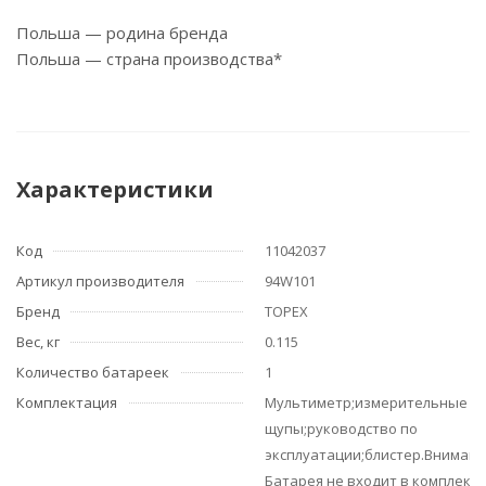
Польша — родина бренда
Польша — страна производства*
Характеристики
Код
11042037
Артикул производителя
94W101
Бренд
TOPEX
Вес, кг
0.115
Количество батареек
1
Комплектация
Мультиметр;измерительные
щупы;руководство по
эксплуатации;блистер.Внимани
Батарея не входит в комплект!