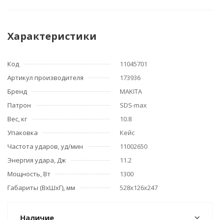
Характеристики
Код
11045701
Артикул производителя
173936
Бренд
MAKITA
Патрон
SDS-max
Вес, кг
10.8
Упаковка
Кейс
Частота ударов, уд/мин
11002650
Энергия удара, Дж
11.2
Мощность, Вт
1300
Габариты (ВхШхГ), мм
528х126х247
Наличие