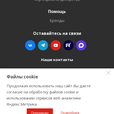
Помощь
Бренды
Оставайтесь на связи
Наши контакты
8 800 77-00-962
Файлы cookie
zakaz@instrument-orugie.ru
Продолжая использовать наш сайт Вы даете
согласие на обработку файлов cookie и
г. Пермь, ул. Павла Преображенского, д.6А,
использовании сервисов веб-аналитики
помещение 3
Яндекс.Метрика.
Принимаю
Подробнее