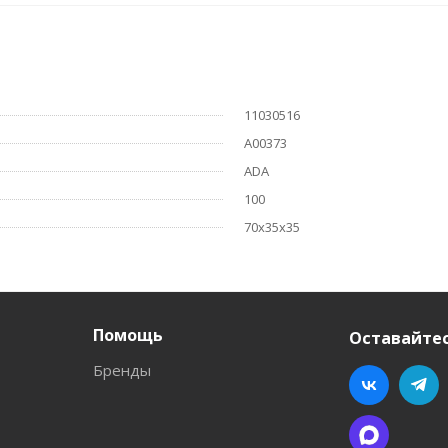
11030516
А00373
ADA
100
70x35x35
Помощь
Оставайтес
Бренды