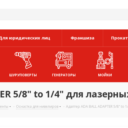
Для юридических лиц
Франшиза
Прокат
ШУРУПОВЕРТЫ
ГЕНЕРАТОРЫ
МОЙКИ
R 5/8" to 1/4" для лазерны
менты
-
Оснастка для нивелиров
-
Адаптер ADA BALL ADAPTER 5/8" to 1