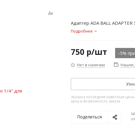
Адаптер ADA BALL ADAPTER 5
Подробнее
750
р
/шт
-5% при
Нет в наличии
Нашли 
Узн
Указана последняя известная цена
цену и возможность заказа
Ц
Поделиться
о