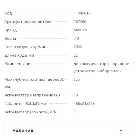
Код
11045618
Артикул производителя
187266
Бренд
MAKITA
Вес, кг
7.9
Число ходов, ход/мин
2800
Длина хода, мм
32
Комплектация
два аккумулятора, зарядное
устройство, набор пилок
Мах глубина распила (дерево),
255
мм
Аккумулятор (Напряжение) В
18
Габариты (ВхШхГ), мм
486х81х223
Аккумулятор (емкость), А/ч
3
Наличие