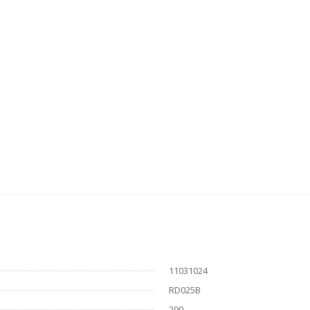
11031024
RD025В
290