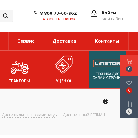
8 800 77-00-962
Войти
Заказать звонок
Мой кабинет
Сервис
Доставка
Контакты
0
ТРАКТОРЫ
УЦЕНКА
0
0
-
Диски пильные по ламинату
-
Диск пильный БЕЛМАШ