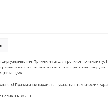
а
иркулярных пил. Применяется для пропилов по ламинату. Ко
ыдерживать высокие механические и температурные нагрузк
ации и шума.
льного! Правильные параметры указаны в технических харак
ату Белмаш RD025В