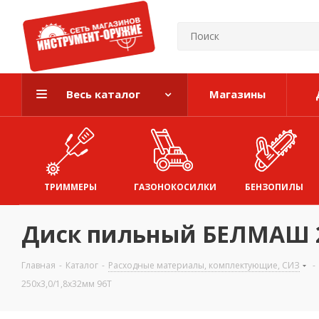
Весь каталог
Магазины
ТРИММЕРЫ
ГАЗОНОКОСИЛКИ
БЕНЗОПИЛЫ
Диск пильный БЕЛМАШ 25
Главная
-
Каталог
-
Расходные материалы, комплектующие, СИЗ
-
250х3,0/1,8х32мм 96Т