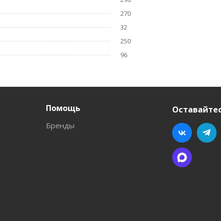
270
32
250
96
Помощь
Оставайтес
Бренды
л