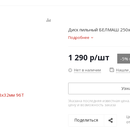
Диск пильный БЕЛМАШ 250х
Подробнее
1 290
р
/шт
-5% 
Нет в наличии
Нашли 
Узн
Указана последняя известная цена
цену и возможность заказа
Ц
Поделиться
о