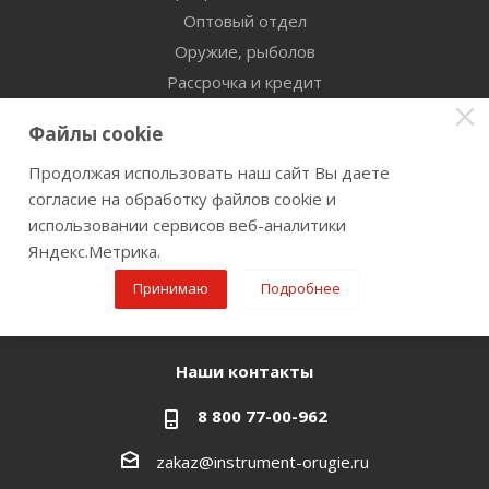
Оптовый отдел
Оружие, рыболов
Рассрочка и кредит
Сертификаты дилерства
Файлы cookie
Помощь
Продолжая использовать наш сайт Вы даете
согласие на обработку файлов cookie и
Бренды
использовании сервисов веб-аналитики
Яндекс.Метрика.
Оставайтесь на связи
Принимаю
Подробнее
Наши контакты
8 800 77-00-962
zakaz@instrument-orugie.ru