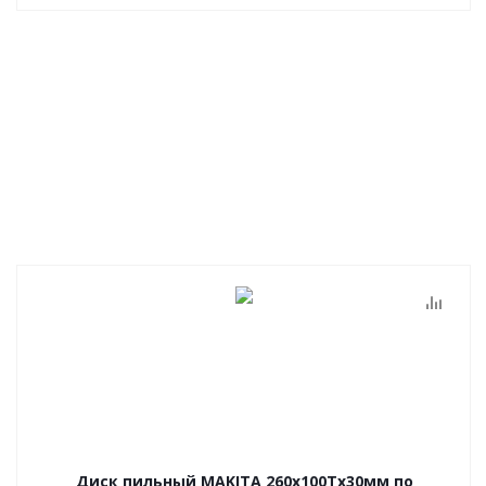
Диск пильный MAKITA 260х100Тх30мм по