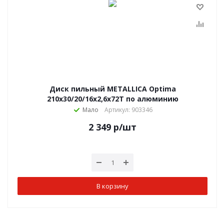
Диск пильный METALLICA Optima
210x30/20/16х2,6х72Т по алюминию
Мало
Артикул: 903346
2 349
р
/шт
В корзину