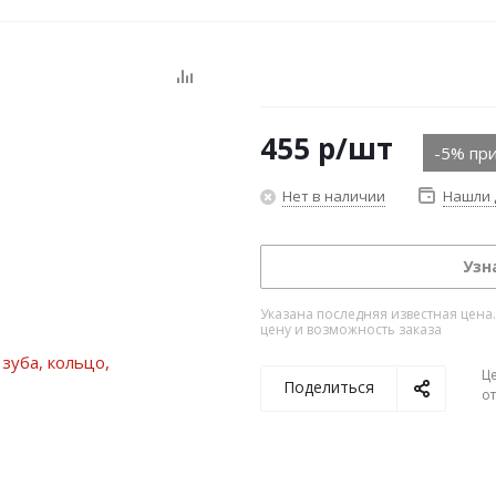
455
р
/шт
-5% при
Нет в наличии
Нашли 
Узн
Указана последняя известная цена
цену и возможность заказа
Ц
Поделиться
о