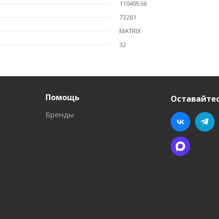
11049536
73261
MATRIX
32
Помощь
Оставайтес
Бренды
л