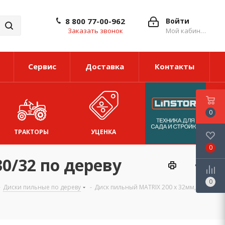
8 800 77-00-962
Войти
Заказать звонок
Мой кабинет
Сервис
Доставка
Контакты
0
ТРАКТОРЫ
УЦЕНКА
0
0/32 по дереву
0
-
Диски пильные по дереву
-
Диск пильный MATRIX 200 х 32мм, 24