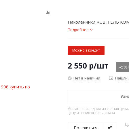
Наколенники RUBI ГЕЛЬ К
Подробнее
Можно в кредит
2 550
р
/шт
-5% 
Нет в наличии
Нашли 
Узн
Указана последняя известная цена
цену и возможность заказа
Ц
Поделиться