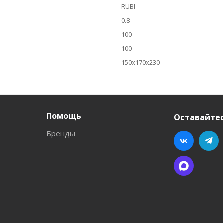
RUBI
0.8
100
100
150x170x230
Помощь
Оставайтес
Бренды
л