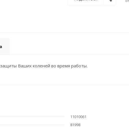
о
а
ащиты Ваших коленей во время работы.
11010061
81998