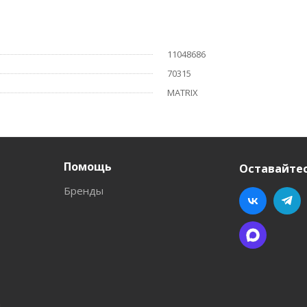
11048686
70315
MATRIX
Помощь
Оставайтес
Бренды
л