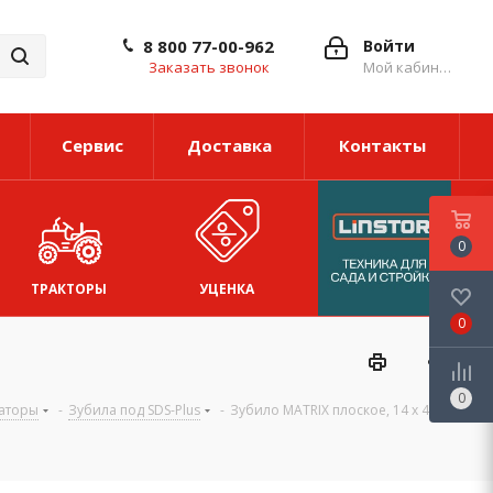
8 800 77-00-962
Войти
Заказать звонок
Мой кабинет
Сервис
Доставка
Контакты
0
ТРАКТОРЫ
УЦЕНКА
0
0
аторы
-
Зубила под SDS-Plus
-
Зубило MATRIX плоское, 14 х 40 х