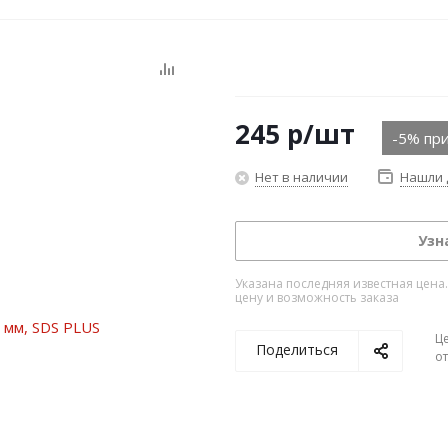
245
р
/шт
-5% при
Нет в наличии
Нашли 
Узн
Указана последняя известная цена
цену и возможность заказа
Ц
Поделиться
о