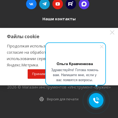
Наши контакты
8 800 77-00-962
Файлы cookie
zakaz@instrument-orugie.ru
Продолжая использовать наш сайт Вы даете
согласие на обработку файлов cookie и
г. Пермь, ул. Павла Преображенского, д.6А,
использовании сервисов веб-аналитики
помещение 3
Ольга Кравченкова
Яндекс.Метрика.
Здравствуйте! Готова помочь
Принимаю
Подробнее
вам. Напишите мне, если у
вас появятся вопросы.
2026 © Магазин инструментов «Инструмент-оружие»
Версия для печати