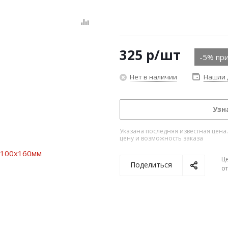
325
р
/шт
-5% при
Нет в наличии
Нашли 
Узн
Указана последняя известная цена
цену и возможность заказа
Ц
Поделиться
о