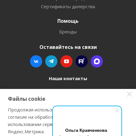
Сертификаты дилерства
Помощь
Бренды
Оставайтесь на связи
Наши контакты
8 800 77-00-962
Файлы cookie
zakaz@instrument-orugie.ru
Продолжая использовать наш сайт Вы даете
согласие на обработку файлов cookie и
г. Пермь, ул. Павла Преображенского, д.6А,
использовании сервисов веб-аналитики
помещение 3
Ольга Кравченкова
Яндекс.Метрика.