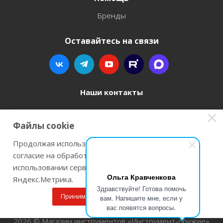
Бренды
Оставайтесь на связи
Наши контакты
8 800 77-00-962
Файлы cookie
zakaz@instrument-orugie.ru
Продолжая использовать наш сайт Вы даете
согласие на обработку файлов cookie и
г. Пермь, ул. Павла Преображенского, д.6А,
использовании сервисов веб-аналитики
помещение 3
Ольга Кравченкова
Яндекс.Метрика.
Здравствуйте! Готова помочь
Принимаю
Подробнее
вам. Напишите мне, если у
вас появятся вопросы.
2026 © Магазин инструментов «Инструмент-оружие»