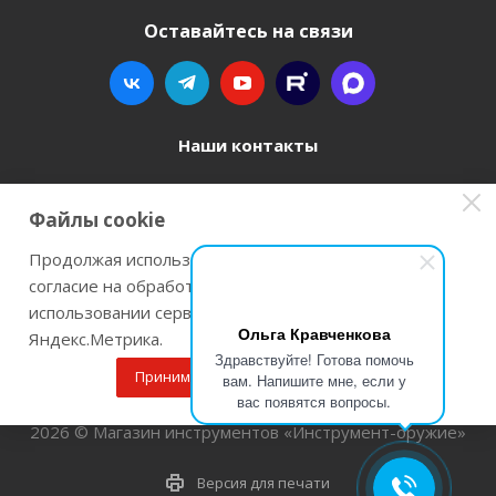
Оставайтесь на связи
Наши контакты
8 800 77-00-962
Файлы cookie
zakaz@instrument-orugie.ru
Продолжая использовать наш сайт Вы даете
согласие на обработку файлов cookie и
г. Пермь, ул. Павла Преображенского, д.6А,
использовании сервисов веб-аналитики
помещение 3
Ольга Кравченкова
Яндекс.Метрика.
Здравствуйте! Готова помочь
Принимаю
Подробнее
вам. Напишите мне, если у
вас появятся вопросы.
2026 © Магазин инструментов «Инструмент-оружие»
Версия для печати