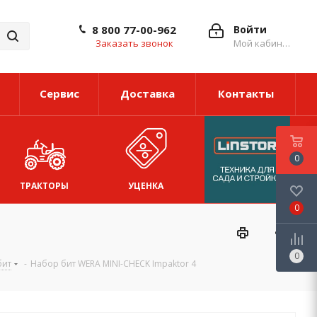
8 800 77-00-962
Войти
Заказать звонок
Мой кабинет
Сервис
Доставка
Контакты
0
ТРАКТОРЫ
УЦЕНКА
0
0
бит
-
Набор бит WERA MINI-CHECK Impaktor 4