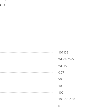
т.)
107152
WE-057695
WERA
0.07
50
100
100
100х50х100
6