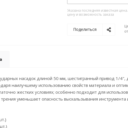
Указана последняя известная цена
цену и возможность заказа
Ц
Поделиться
о
а
дарных насадок длиной 50 мм, шестигранный привод 1/4", дл
одаря наилучшему использованию свойств материала и опти
таточно жестких условиях; особенно подходит для использ
трения уменьшает опасность выскальзывания инструмента и
шт.)
шт.)