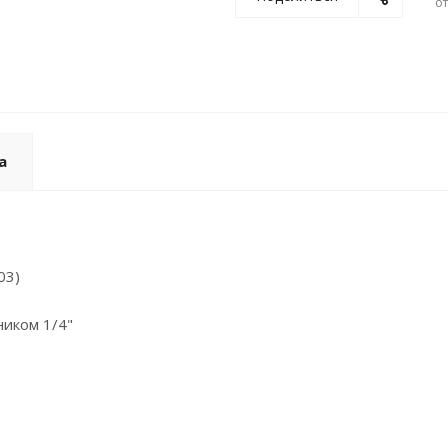
о
а
03)
ником 1/4"