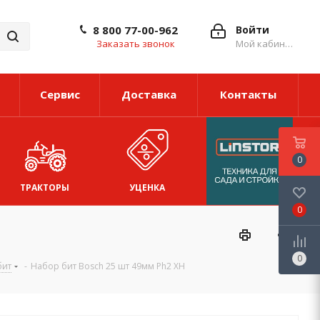
8 800 77-00-962
Войти
Заказать звонок
Мой кабинет
Сервис
Доставка
Контакты
0
ТРАКТОРЫ
УЦЕНКА
0
0
бит
-
Набор бит Bosch 25 шт 49мм Ph2 XH