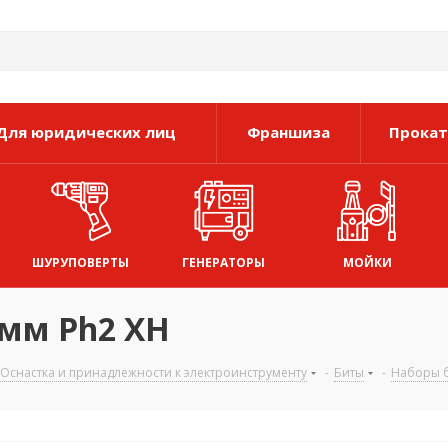
Для юридических лиц
Франшиза
Прокат
ШУРУПОВЕРТЫ
ГЕНЕРАТОРЫ
МОЙКИ
9мм Ph2 XH
Оснастка и принадлежности к электроинструменту
-
Биты
-
Наборы 