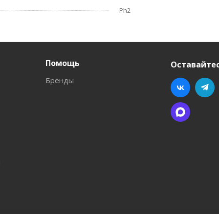
Ph2
Помощь
Оставайтес
Бренды
л
ва