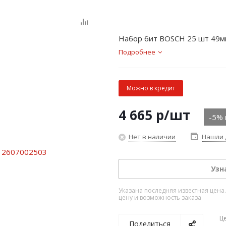
Набор бит BOSCH 25 шт 49м
Подробнее
Можно в кредит
4 665
р
/шт
-5% 
Нет в наличии
Нашли 
Узн
Указана последняя известная цена
цену и возможность заказа
Ц
Поделиться