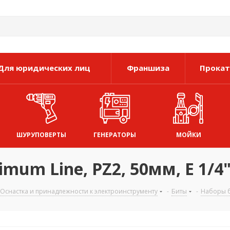
Для юридических лиц
Франшиза
Прокат
ШУРУПОВЕРТЫ
ГЕНЕРАТОРЫ
МОЙКИ
um Line, PZ2, 50мм, E 1/4"
Оснастка и принадлежности к электроинструменту
-
Биты
-
Наборы 