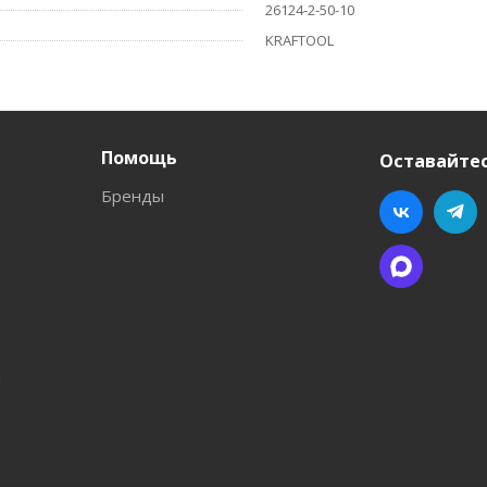
26124-2-50-10
KRAFTOOL
Помощь
Оставайтес
Бренды
л