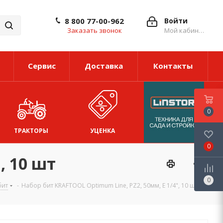
8 800 77-00-962
Войти
Заказать звонок
Мой кабинет
Сервис
Доставка
Контакты
0
ТРАКТОРЫ
УЦЕНКА
0
, 10 шт
0
бит
-
Набор бит KRAFTOOL Optimum Line, PZ2, 50мм, E 1/4", 10 шт