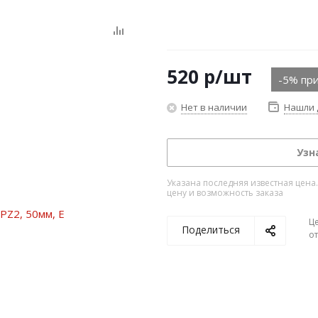
520
р
/шт
-5% при
Нет в наличии
Нашли 
Узн
Указана последняя известная цена
цену и возможность заказа
Ц
Поделиться
о