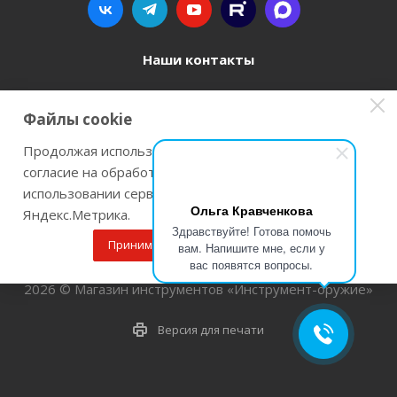
Наши контакты
8 800 77-00-962
Файлы cookie
zakaz@instrument-orugie.ru
Продолжая использовать наш сайт Вы даете
согласие на обработку файлов cookie и
г. Пермь, ул. Павла Преображенского, д.6А,
использовании сервисов веб-аналитики
помещение 3
Ольга Кравченкова
Яндекс.Метрика.
Здравствуйте! Готова помочь
Принимаю
Подробнее
вам. Напишите мне, если у
вас появятся вопросы.
2026 © Магазин инструментов «Инструмент-оружие»
Версия для печати