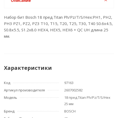
Описание
Набор бит Bosch 18 пред.Titan Ph/Pz/T/S/Hex:PH1, PH2,
PH3 PZ1, PZ2, PZ3 T10, T15, T20, T25, T30, T40 S0.6x4.5,
S0.8x5.5, S1.2x8.0 HEX4, HEX5, HEX6 + QC UH длина 25
мм.
Характеристики
Код
97163
Артикул производителя
2607002582
Модель
18 пред.Titan Ph/Pz/T/S/Hex
25 мм
Бренд
BOSCH