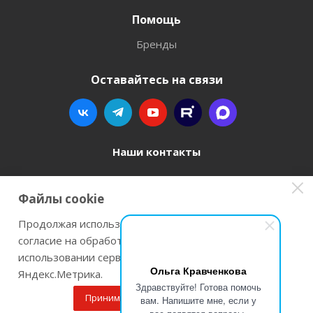
Помощь
Бренды
Оставайтесь на связи
Наши контакты
8 800 77-00-962
Файлы cookie
zakaz@instrument-orugie.ru
Продолжая использовать наш сайт Вы даете
согласие на обработку файлов cookie и
г. Пермь, ул. Павла Преображенского, д.6А,
использовании сервисов веб-аналитики
помещение 3
Ольга Кравченкова
Яндекс.Метрика.
Здравствуйте! Готова помочь
Принимаю
Подробнее
вам. Напишите мне, если у