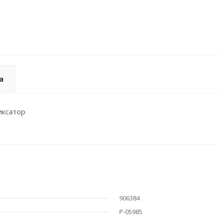
а
иксатор
906384
P-05985