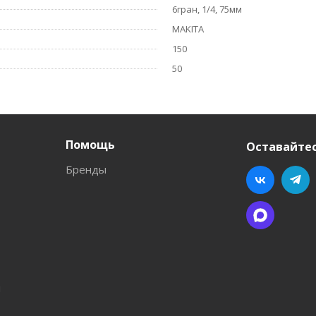
6гран, 1/4, 75мм
MAKITA
150
50
Помощь
Оставайтес
Бренды
л