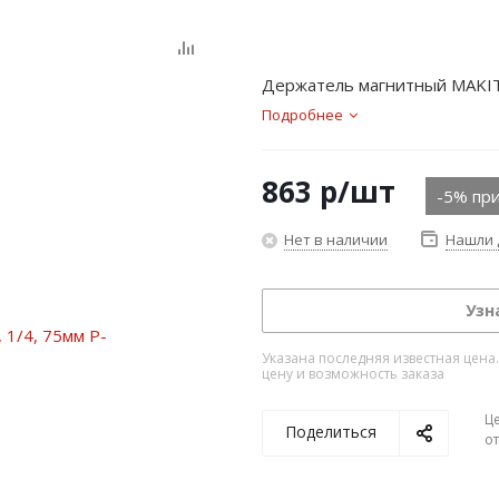
Держатель магнитный MAKITA
Подробнее
863
р
/шт
-5% при
Нет в наличии
Нашли 
Узн
Указана последняя известная цена
цену и возможность заказа
Ц
Поделиться
о