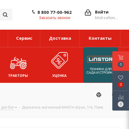
8 800 77-00-962
Войти
Заказать звонок
Мой кабинет
Сервис
Доставка
Контакты
0
ТРАКТОРЫ
УЦЕНКА
0
0
 для бит
-
Держатель магнитный MAKITA 6гран, 1/4, 75мм