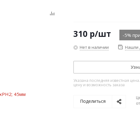
310
р
/шт
-5% при
Нет в наличии
Нашли 
Узн
Указана последняя известная цена
цену и возможность заказа
Ц
Поделиться
о