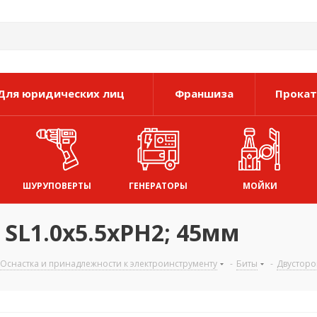
Для юридических лиц
Франшиза
Прокат
ШУРУПОВЕРТЫ
ГЕНЕРАТОРЫ
МОЙКИ
 SL1.0х5.5xPH2; 45мм
Оснастка и принадлежности к электроинструменту
-
Биты
-
Двусторо