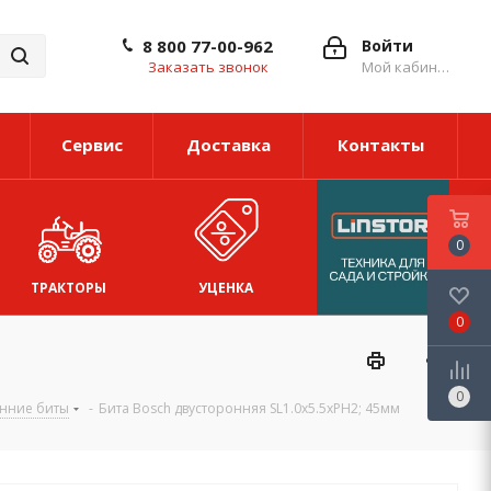
8 800 77-00-962
Войти
Заказать звонок
Мой кабинет
Сервис
Доставка
Контакты
0
ТРАКТОРЫ
УЦЕНКА
0
0
нние биты
-
Бита Bosch двусторонняя SL1.0х5.5xPH2; 45мм