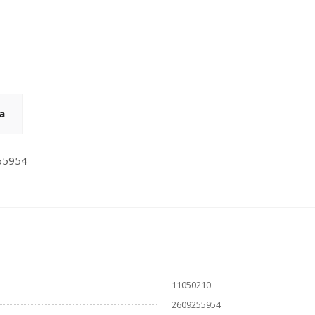
а
255954
11050210
2609255954