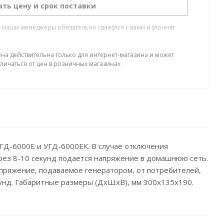
ать цену и срок поставки
. Наши менеджеры обязательно свяжутся с вами и уточнят
ена действительна только для интернет-магазина и может
тличаться от цен в розничных магазинах
ГД-6000Е и УГД-6000ЕК. В случае отключения
ерез 8-10 секунд подается напряжение в домашнюю сеть.
апряжение, подаваемое генератором, от потребителей,
кунд. Габаритные размеры (ДхШхВ), мм 300х135х190.