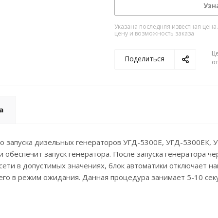
Узн
Указана последняя известная цена
цену и возможность заказа
Ц
Поделиться
о
а
о запуска дизельных генераторов УГД-5300Е, УГД-5300ЕК, У
и обеспечит запуск генератора. После запуска генератора ч
сети в допустимых значениях, блок автоматики отключает н
 его в режим ожидания. Данная процедура занимает 5-10 се