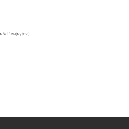
м8х13мм(муфта)