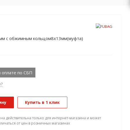
мм с обжимным кольцом8х13мм(муфта)
 оплате по СБП
е?
ину
Купить в 1 клик
ена действительна только для интернет-магазина и может
тличаться от цен в розничных магазинах