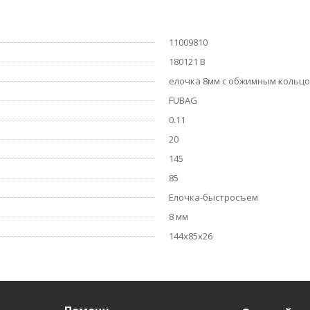
11009810
180121 B
елочка 8мм с обжимным кольцо
FUBAG
0.11
20
145
85
Елочка-быстросъем
8 мм
144х85х26