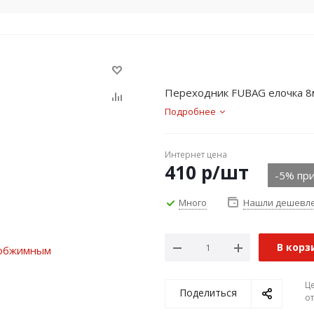
Переходник FUBAG елочка 8
Подробнее
Интернет цена
410
р
/шт
-5% при
Много
Нашли дешевл
В корз
Ц
Поделиться
о