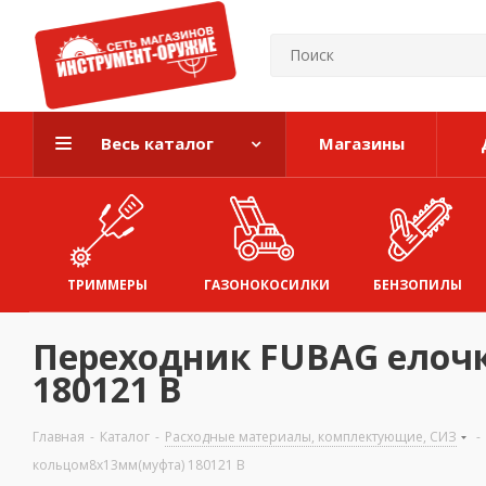
Весь каталог
Магазины
ТРИММЕРЫ
ГАЗОНОКОСИЛКИ
БЕНЗОПИЛЫ
Переходник FUBAG елоч
180121 B
Главная
-
Каталог
-
Расходные материалы, комплектующие, СИЗ
-
кольцом8х13мм(муфта) 180121 B