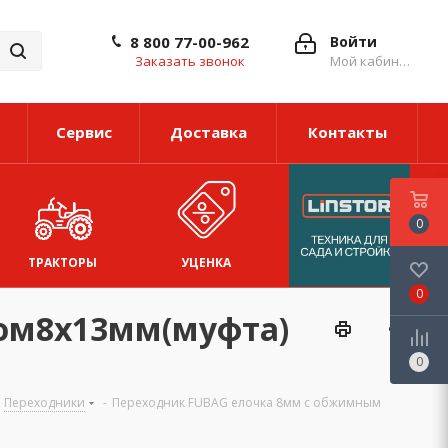
8 800 77-00-962
Войти
Заказать звонок
Мой кабинет
Сервис
Доставка
Контакты
0
ТРАКТОРЫ
УЦЕНКА
0
ом8х13мм(муфта)
0
Переходники
-
Переходник FUBAG елочка 8мм с обжимным