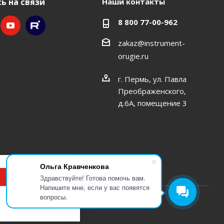
ь на связи
Наши контакты
8 800 77-00-962
zakaz@instrument-
orugie.ru
г. Пермь, ул. Павла
Преображенского,
д.6А, помещение 3
Ольга Кравченкова
Принимаю
Здравствуйте! Готова помочь вам.
Напишите мне, если у вас появятся
вопросы.
Подробнее