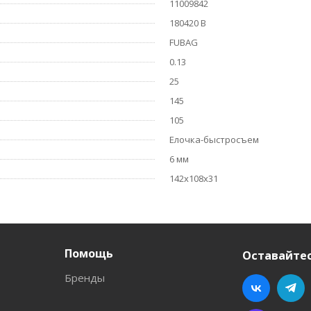
11009842
180420 В
FUBAG
0.13
25
145
105
Елочка-быстросъем
6 мм
142х108х31
Помощь
Оставайтес
Бренды