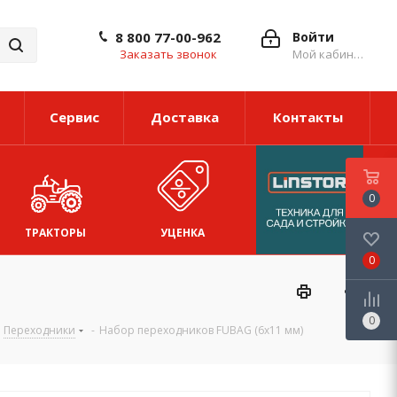
8 800 77-00-962
Войти
Заказать звонок
Мой кабинет
Сервис
Доставка
Контакты
0
ТРАКТОРЫ
УЦЕНКА
0
0
Переходники
-
Набор переходников FUBAG (6x11 мм)