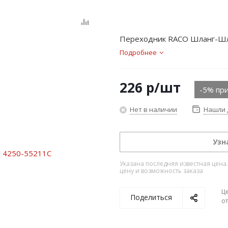
Переходник RACO Шланг-Шла
Подробнее
226
р
/шт
-5% при
Нет в наличии
Нашли 
Узн
Указана последняя известная цена
цену и возможность заказа
Ц
Поделиться
о