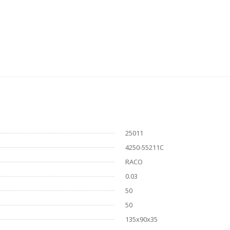
25011
4250-55211C
RACO
0.03
50
50
135x90x35