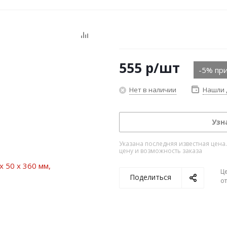
555
р
/шт
-5% при
Нет в наличии
Нашли 
Узн
Указана последняя известная цена
цену и возможность заказа
Ц
Поделиться
о