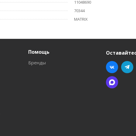
11048690
70344
MATRIX
Помощь
Оставайтес
Бренды
л