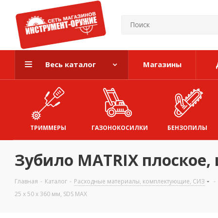
Весь каталог
Магазины
ТРИММЕРЫ
ГАЗОНОКОСИЛКИ
БЕНЗОПИЛЫ
Зубило MATRIX плоское, ш
Главная
-
Каталог
-
Расходные материалы, комплектующие, СИЗ
-
25 х 50 х 360 мм, SDS MAX