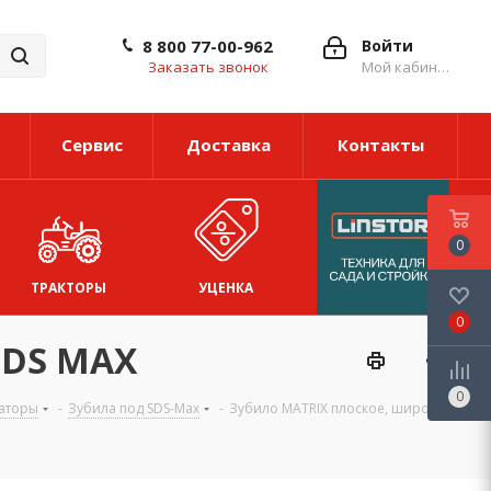
8 800 77-00-962
Войти
Заказать звонок
Мой кабинет
Сервис
Доставка
Контакты
0
ТРАКТОРЫ
УЦЕНКА
0
 SDS MAX
0
аторы
-
Зубила под SDS-Max
-
Зубило MATRIX плоское, широкое,